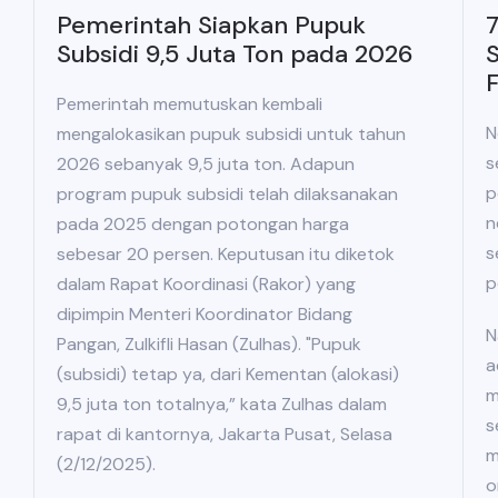
Pemerintah Siapkan Pupuk
7
Subsidi 9,5 Juta Ton pada 2026
S
Pemerintah memutuskan kembali
N
mengalokasikan pupuk subsidi untuk tahun
s
2026 sebanyak 9,5 juta ton. Adapun
p
program pupuk subsidi telah dilaksanakan
n
pada 2025 dengan potongan harga
s
sebesar 20 persen. Keputusan itu diketok
p
dalam Rapat Koordinasi (Rakor) yang
dipimpin Menteri Koordinator Bidang
N
Pangan, Zulkifli Hasan (Zulhas). "Pupuk
a
(subsidi) tetap ya, dari Kementan (alokasi)
m
9,5 juta ton totalnya,” kata Zulhas dalam
s
rapat di kantornya, Jakarta Pusat, Selasa
m
(2/12/2025).
o