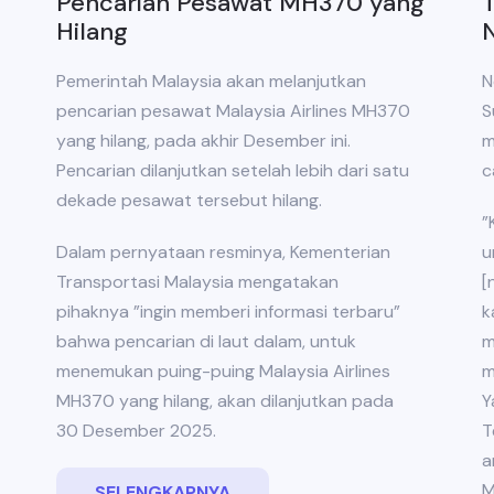
Pencarian Pesawat MH370 yang
Hilang
Pemerintah Malaysia akan melanjutkan
N
pencarian pesawat Malaysia Airlines MH370
S
yang hilang, pada akhir Desember ini.
m
Pencarian dilanjutkan setelah lebih dari satu
c
dekade pesawat tersebut hilang.
”
Dalam pernyataan resminya, Kementerian
u
Transportasi Malaysia mengatakan
[
pihaknya ”ingin memberi informasi terbaru”
k
bahwa pencarian di laut dalam, untuk
m
menemukan puing-puing Malaysia Airlines
m
MH370 yang hilang, akan dilanjutkan pada
Y
30 Desember 2025.
T
a
M
SELENGKAPNYA