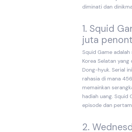
diminati dan dinikma
1. Squid Ga
juta penon
Squid Game adalah se
Korea Selatan yang 
Dong-hyuk. Serial i
rahasia di mana 45
memainkan serangk
hadiah uang. Squid
episode dan pertama
2. Wednesda