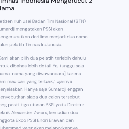
Timnas Indonesia Mengerucut 2
Nama
etizen riuh usai Badan Tim Nasional (BTN)
umardji mengatakan PSSI akan
engerucutkan dari lima menjadi dua nama
alon pelatih Timnas Indonesia.
Kami akan pilih dua pelatih terlebih dahulu
ntuk dibahas lebih detail. Ya, tunggu saja
nama-nama yang diwawancara] karena
ami mau cari yang terbaik,” ujarnya
enjelaskan. Hanya saja Sumardji enggan
enyebutkan siapa dua calon tersebut.
ang pasti, tiga utusan PSSI yaitu Direktur
eknik Alexander Zwiers, kemudian dua
nggota Exco PSSI Endri Erawan dan
uhammad yang akan melaporkannya